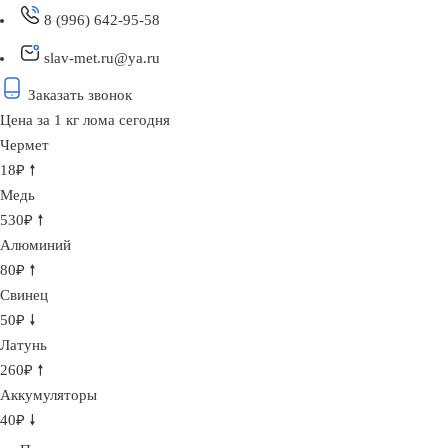
8 (996) 642-95-58
slav-met.ru@ya.ru
Заказать звонок
Цена за 1 кг лома сегодня
Чермет
18₽ 🠕
Медь
530₽ 🠕
Алюминий
80₽ 🠕
Свинец
50₽ 🠗
Латунь
260₽ 🠕
Аккумуляторы
40₽ 🠗