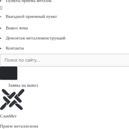
Пункты приема металла
Выездной приемный пункт
Вывоз лома
Демонтаж металлоконструкций
Контакты
И
с
к
а
Заявка на вывоз
т
ь
Слав
Мет
Прием металлолома