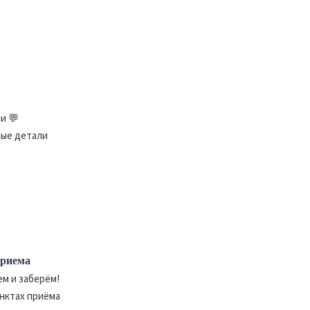
и 💬
мые детали
приема
м и заберём!
унктах приёма