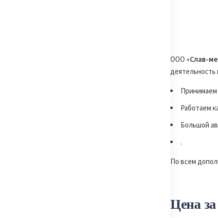
ООО «
Слав-ме
деятельность 
Принимаем 
Работаем к
Большой ав
.
По всем допо
Цена за