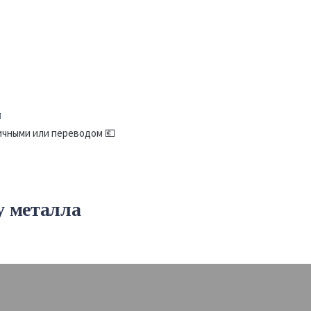
м
личными или переводом 💶
у металла