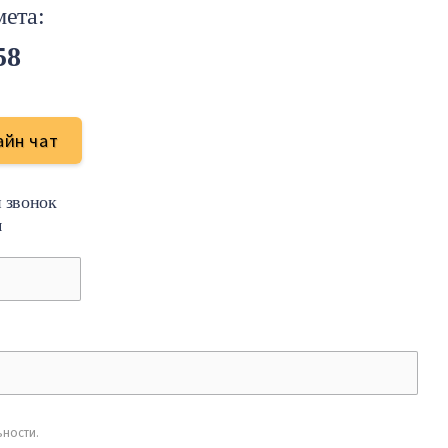
ета:
58
айн чат
й звонок
м
ЬНОСТИ
.