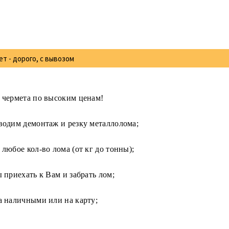
т - дорого, с вывозом
 чермета по высоким ценам!
одим демонтаж и резку металлолома;
любое кол-во лома (от кг до тонны);
 приехать к Вам и забрать лом;
 наличными или на карту;