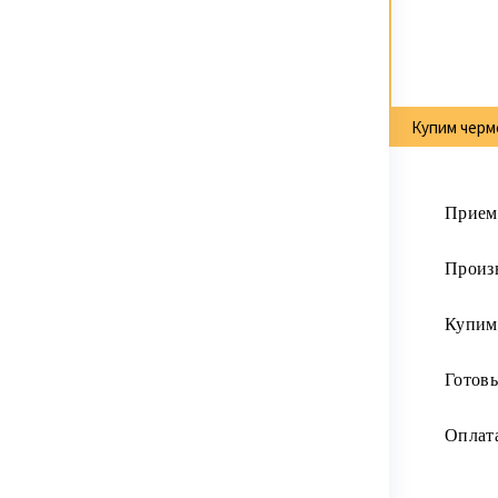
Купим черме
Прием
Произв
Купим 
Готовы
Оплата