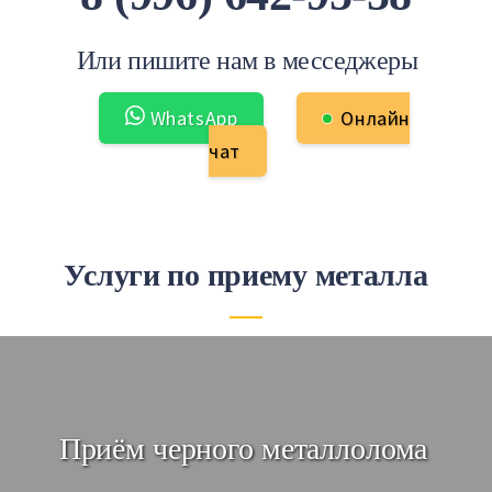
Или пишите нам в месседжеры
WhatsApp
Онлайн
чат
Услуги по приему металла
Простые взаимодействия:
Приём черного металлолома