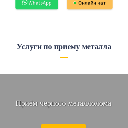
WhatsApp
Онлайн чат
Простые взаимодействия:
Услуги по приему металла
Приём черного металлолома
Заявка!
Присылайте заявки 📋
по эл. почте или звоните!