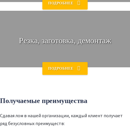
🚚 Или ждём Вас в наших пунктах приёма
ПОДРОБНЕЕ
Резка, заготовка, демонтаж
Деньги за лом
Далее - оценка стоимости и оплата наличными или
ПОДРОБНЕЕ
переводом 💶
Получаемые преимущества
Сдавая лом в нашей организации, каждый клиент получает
ряд безусловных преимуществ: