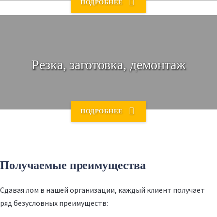
ПОДРОБНЕЕ
Резка, заготовка, демонтаж
Деньги за лом
Далее - оценка стоимости и оплата наличными или
ПОДРОБНЕЕ
переводом 💶
Получаемые преимущества
Сдавая лом в нашей организации, каждый клиент получает
ряд безусловных преимуществ: